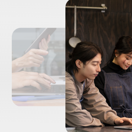
*
联系方
+86
*
所属业
*
我的姓
附加留